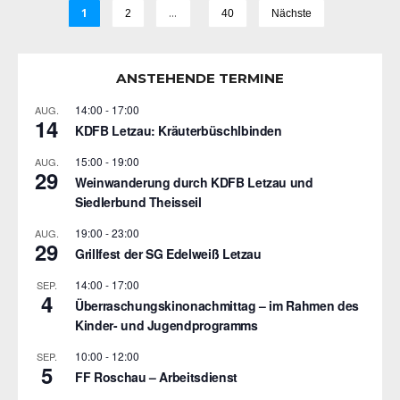
1
…
2
40
Nächste
ANSTEHENDE TERMINE
14:00
-
17:00
AUG.
14
KDFB Letzau: Kräuterbüschlbinden
15:00
-
19:00
AUG.
29
Weinwanderung durch KDFB Letzau und
Siedlerbund Theisseil
19:00
-
23:00
AUG.
29
Grillfest der SG Edelweiß Letzau
14:00
-
17:00
SEP.
4
Überraschungskinonachmittag – im Rahmen des
Kinder- und Jugendprogramms
10:00
-
12:00
SEP.
5
FF Roschau – Arbeitsdienst