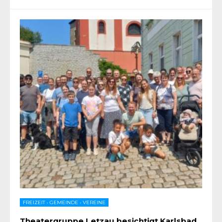
FREIZEIT
•
GEMEINDE
•
VEREINE
Theatergruppe Letzau besichtigt Karlsbad